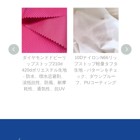
ダイヤモンドドビーリ
10DナイロンN66リッ
軽量チ
ップストップ210d
プストップ軽量タフタ
トップ
420dポリエステル生地
生地 - パターンをチェ
リック2
- 防水、喫水忌避剤、
ック、ダウンプルー
エステ
涙抵抗性、防風、耐摩
フ、PUコーティング
耗性、通気性、抗UV