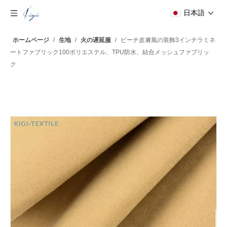
日本語
ホームページ
/
生地
/
火の遅延服
/
ピーチ皮膚風の装飾3インチラミネ
ートファブリック100ポリエステル、TPU防水、結合メッシュファブリッ
ク