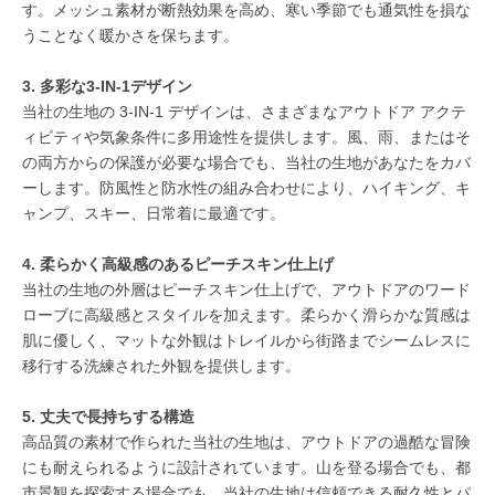
す。メッシュ素材が断熱効果を高め、寒い季節でも通気性を損な
うことなく暖かさを保ちます。
3. 多彩な3-IN-1デザイン
当社の生地の 3-IN-1 デザインは、さまざまなアウトドア アクテ
ィビティや気象条件に多用途性を提供します。風、雨、またはそ
の両方からの保護が必要な場合でも、当社の生地があなたをカバ
ーします。防風性と防水性の組み合わせにより、ハイキング、キ
ャンプ、スキー、日常着に最適です。
4. 柔らかく高級感のあるピーチスキン仕上げ
当社の生地の外層はピーチスキン仕上げで、アウトドアのワード
ローブに高級感とスタイルを加えます。柔らかく滑らかな質感は
肌に優しく、マットな外観はトレイルから街路までシームレスに
移行する洗練された外観を提供します。
5. 丈夫で長持ちする構造
高品質の素材で作られた当社の生地は、アウトドアの過酷な冒険
にも耐えられるように設計されています。山を登る場合でも、都
市景観を探索する場合でも、当社の生地は信頼できる耐久性とパ