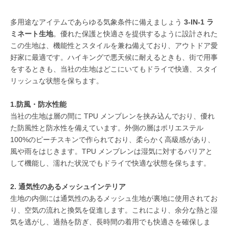
多用途なアイテムであらゆる気象条件に備えましょう
3-IN-1 ラ
ミネート生地
。優れた保護と快適さを提供するように設計された
この生地は、機能性とスタイルを兼ね備えており、アウトドア愛
好家に最適です。ハイキングで悪天候に耐えるときも、街で用事
をするときも、当社の生地はどこにいてもドライで快適、スタイ
リッシュな状態を保ちます。
1.防風・防水性能
当社の生地は層の間に TPU メンブレンを挟み込んでおり、優れ
た防風性と防水性を備えています。外側の層はポリエステル
100%のピーチスキンで作られており、柔らかく高級感があり、
風や雨をはじきます。TPU メンブレンは湿気に対するバリアと
して機能し、濡れた状況でもドライで快適な状態を保ちます。
2. 通気性のあるメッシュインテリア
生地の内側には通気性のあるメッシュ生地が裏地に使用されてお
り、空気の流れと換気を促進します。これにより、余分な熱と湿
気を逃がし、過熱を防ぎ、長時間の着用でも快適さを確保しま