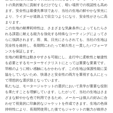
トの美的魅力に貢献するだけでなく、暗い場所での視認性も高め
ます。安全性は最優先事項であり、当社の生地の鮮やかな蛍光に
より、ライダーが道路上で目立つようになり、安全性がさらに高
まります。
この生地の耐摩耗特性は、さまざまな気象条件によってもたらさ
れる課題に耐える能力を強化する特殊なコーティングによってさ
らに強調されます。雨、風、日光にさらされても、当社の生地は
完全性を維持し、長期間にわたって耐久性と一貫したパフォーマ
ンスを保証します。
生地の軽量性は動きやすさを可能にし、走行中に柔軟性と敏捷性
を必要とするモーターサイクリストにとっては重要な要素です。
羽根のように軽い感触にもかかわらず、この生地は保護性能に妥
協をしていないため、快適さと安全性の両方を重視する人にとっ
て理想的な選択肢となっています。
私たちは、モータージャケットの選択において美学が重要な役割
を果たすことを理解しています。したがって、当社の生地はさま
ざまな鮮やかな色で利用できるため、メーカーは個人の好みに合
わせて視覚的に印象的なジャケットを作成できます。生地の色保
持特性により、長期間使用した後でもジャケットの魅力が維持さ