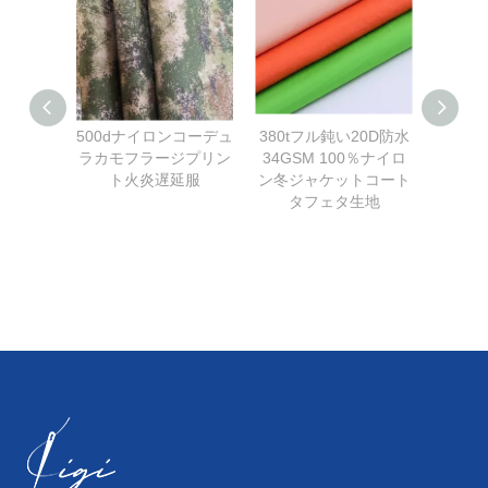
500dナイロンコーデュ
380tフル鈍い20D防水
600
ラカモフラージプリン
34GSM 100％ナイロ
オパー
ト火炎遅延服
ン冬ジャケットコート
ントポ
タフェタ生地
クパッ
オック