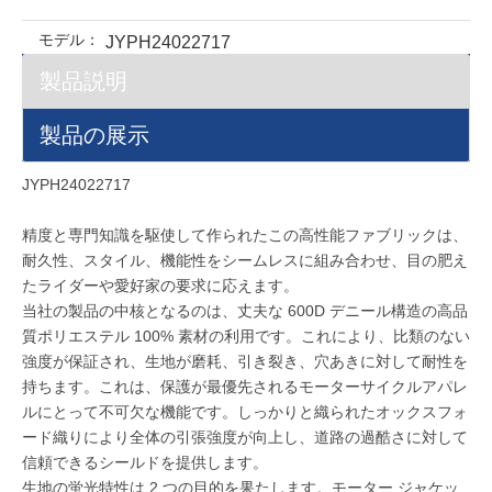
モデル：
JYPH24022717
製品説明
製品の展示
JYPH24022717
精度と専門知識を駆使して作られたこの高性能ファブリックは、
耐久性、スタイル、機能性をシームレスに組み合わせ、目の肥え
たライダーや愛好家の要求に応えます。
当社の製品の中核となるのは、丈夫な 600D デニール構造の高品
質ポリエステル 100% 素材の利用です。これにより、比類のない
強度が保証され、生地が磨耗、引き裂き、穴あきに対して耐性を
持ちます。これは、保護が最優先されるモーターサイクルアパレ
ルにとって不可欠な機能です。しっかりと織られたオックスフォ
ード織りにより全体の引張強度が向上し、道路の過酷さに対して
信頼できるシールドを提供します。
生地の蛍光特性は 2 つの目的を果たします。モーター ジャケッ