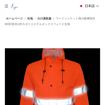
日本語
ホームページ
/
生地
/
火の遅延服
/
ワークジャケット用の耐摩耗性
600D蛍光100％ポリエステルオックスフォード生地