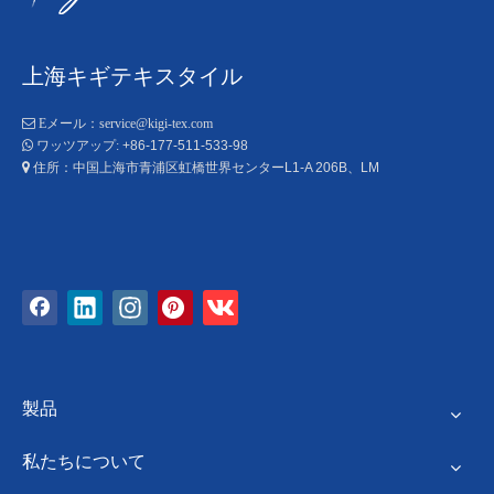
上海キギテキスタイル

Eメール：
service@kigi-tex.com
+86-177-511-533-98

ワッツアップ:
住所：中国上海市青浦区虹橋世界センターL1-A 206B、LM

製品
私たちについて