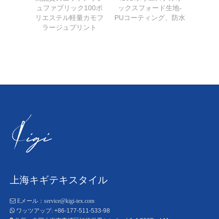
ュファブリック100ポ
ックスフォード生地-
タフタ
リエステル軽量カモフ
PUコーティング、防水
品質の
ラージュプリント
上海キギテキスタイル

Eメール：
service@kigi-tex.com
+86-177-511-533-98

ワッツアップ: