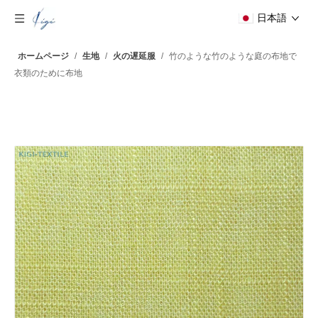
日本語
ホームページ
/
生地
/
火の遅延服
/
竹のような竹のような庭の布地で
衣類のために布地