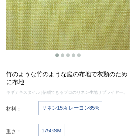
竹のような竹のような庭の布地で衣類のため
に布地
キギテキスタイル |信頼できるプロのリネン生地サプライヤー。
リネン15% レーヨン85%
材料：
175GSM
重さ：