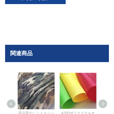
関連商品
高品質のニットメッシ
420Dポリエステルオ
50d 