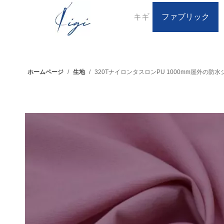
キギ
ファブリック
ホームページ
/
生地
/
320TナイロンタスロンPU 1000mm屋外