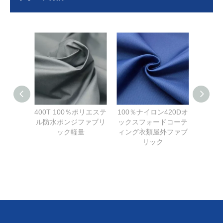
400T 100％ポリエステ
100％ナイロン420Dオ
織物
ル防水ポンジファブリ
ックスフォードコーテ
TPU
ック軽量
ィング衣類屋外ファブ
ッドフ
リック
ブレー
ルファ