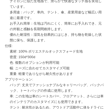
ナイロンに似た生地感で、滑らかで快適なタッチ感を実現し
ています。
多用途：バッグ、車内、テント、傘、産業用途など幅広い用
途に最適です。
お手入れ簡単：生地は汚れにくく、簡単にお手入れでき、元
の外観と感触を長期間維持します。
優れた耐湿性：湿気を効果的にはじき、持ち物を乾燥した状
態に保ち、保護します。
仕様:
素材: 100% ポリエステルオックスフォード生地
密度: 150d*300d
色: 複数のオプションが利用可能
幅: ニーズに合わせてカスタマイズ可能
重量: 軽量でありながら耐久性があります
アプリケーション:
バッグ: 丈夫でファッショナブルなキャリーバッグ、バックパ
ック、トートバッグの作成に使用します。
車: この生地は車のシートカバー、フロアマット、さらには車
のインテリアのカスタマイズにも使用できます。
テント: 耐水性があるため、アウトドア活動中に体をドライに