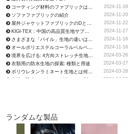
2024-11-18
コーティング材料のファブリックは何ですか
2024-11-20
ソファファブリックの紹介
2024-11-22
屋外ジャケットファブリックのDとTの概念
2024-11-27
KIGI-TEX：中国の高品質生地サプライヤー
2024-11-16
さまざまな「パイル」生地の違いは何ですか?
2024-11-16
オールポリエステルコーラルベルベットの長所と短所と応用分野
2024-03-26
境界を広げる: 4方向ストレッチ生地の世界市場
2024-03-27
衣類用の防水生地の探索: 種類と用途
2024-03-28
ポリウレタンラミネート生地とは何ですか？
2024-04-02
生地が防水かどうかはどうやって判断できますか?
2024-04-01
屋外用家具に最適な生地は何ですか?
2024-05-21
ラミネート生地の利点は何ですか?
2024-01-10
優れた防水性能：アウトドアファブリックの防水技術を明らかに
2024-08-10
自然を探索し、地球を守る: N66 ナイロン 4 方向サーマル生地の傑出した旅
ランダムな製品
2024-09-14
ポリエステル模造リネン生地と純粋なリネン生地の違いは何ですか?
2024-09-23
ナイロンタフタの完全分析：素材、用途、特性、オールインワンネット
染色
2026-03-24
2026 年のアウトドア ギアのトレンド: トップ ブランドが PCM 温度調節生地に切り替える理由