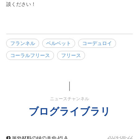
談ください！
フランネル
ベルベット
コーデュロイ
コーラルフリース
フリース
ニュースチャンネル
2024-09-23
ナイロンタフタの完全分析：素材、用途、特性、オールインワンネット
ブログライブラリ
2026-03-24
2026 年のアウトドア ギアのトレンド: トップ ブランドが PCM 温度調節生地に切り替える理由
2024-09-19
クイック乾燥ポリエステルファブリックはどこで強いですか？
2024-09-05
高UV耐性ポリエステルファブリックの特性
2024-08-22
屋外材料の緑の革命-PLA