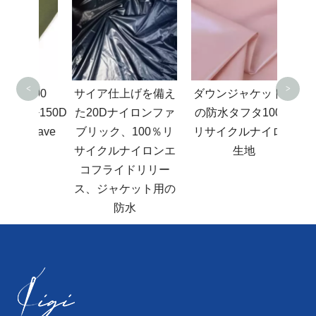
ット
2024-09-19
クイック乾燥ポリエステルファブリックはどこで強いですか？
ステ
2024-09-05
高UV耐性ポリエステルファブリックの特性
エー
2024-08-22
屋外材料の緑の革命-PLA
ス
2024-11-18
コーティング材料のファブリックは何ですか
<
>
2024-11-20
400
ソファファブリックの紹介
サイア仕上げを備え
ダウンジャケット用
2024-11-22
0D+150D
屋外ジャケットファブリックのDとTの概念
た20Dナイロンファ
の防水タフタ100％
2024-11-27
Weave
KIGI-TEX：中国の高品質生地サプライヤー
ブリック、100％リ
リサイクルナイロン
2024-11-16
さまざまな「パイル」生地の違いは何ですか?
サイクルナイロンエ
生地
2024-11-16
オールポリエステルコーラルベルベットの長所と短所と応用分野
コフライドリリー
ス、ジャケット用の
防水