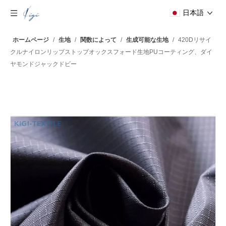
日本語
ホームページ
/
生地
/
関数によって
/
生成可能な生地
/
420Dリサイ
クルナイロンリップストップオックスフォード生地PUコーティング、ダイ
ヤモンドジャックドビー