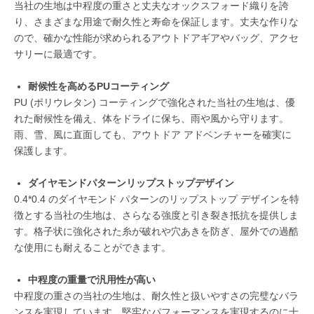
当社の生地は中程度の重さと丈夫なオックスフォード織りを誇
り、さまざまな用途で耐久性と寿命を保証します。丈夫な作りな
ので、確かな性能が求められるアウトドアギアやバッグ、アクセ
サリーに最適です。
耐候性を高めるPUコーティング
PU (ポリウレタン) コーティングで強化された当社の生地は、優
れた耐候性を備え、体をドライに保ち、雨や風から守ります。
雨、雪、風に直面しても、アウトドア アドベンチャーを確実に
保護します。
ダイヤモンドパターンリップストップデザイン
0.4*0.4 のダイヤモンド パターンのリップストップ デザインを特
徴とする当社の生地は、さらなる強度と引き裂き抵抗を提供しま
す。格子状に強化された糸が破れや穴あきを防ぎ、屋外での過酷
な使用にも耐えることができます。
中程度の重量で汎用性が高い
中程度の重さの当社の生地は、耐久性と扱いやすさの完璧なバラ
ンスを実現しています。堅牢なパフォーマンスを実現するのに十