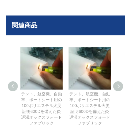
関連商品
テント、航空機、自動
テント、航空機、自動
420
車、ボートシート用の
車、ボートシート用の
コーテ
100ポリエステル火災
100ポリエステル火災
トップ
証明600Dを備えた炎
証明600Dを備えた炎
ド生地
遅滞オックスフォード
遅滞オックスフォード
ファブリック
ファブリック